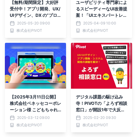
【無料/期間限定】大好評
ユーザビリティ専門家によ
受付中！アプリ開発、UX/
るスピーディーなUI改善提
UIデザイン、DX の”プロ
案！「UIエキスパートレビ
に直接聞けちゃう！” 相談
ュー」サービス紹介資料を
2025-05-20 09:00
2025-04-09 10:00
会を開催
4月8日無料公開
株式会社PIVOT
株式会社PIVOT
【2025年3月11日公開】
デジタル課題の駆け込み
株式会社ベネッセコーポレ
寺！PIVOTの「よろず相談
ーション様 こどもちゃれ
窓口」が開設1年で大反
んじ「デジタルEnglishプ
響！
2025-03-12 09:00
2025-02-20 09:30
ラス」のUXデザイン・シ
株式会社PIVOT
株式会社PIVOT
ステム開発事例