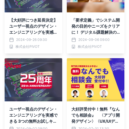
【大好評につき延長決定】
「要求定義」でシステム開
ユーザー視点のデザイン・
発の目的やニーズをクリア
エンジニアリングを実感で
に！ デジタル課題解決の
きる 3つの無料お試しキャ
新たなアプローチを公開
2024-09-26 09:30
2024-09-06 09:00
ンペーン！
株式会社PIVOT
株式会社PIVOT
ユーザー視点のデザイン・
大好評受付中！無料『なん
エンジニアリングを実感で
でも相談会』 〈アプリ開
きる 3つの無料お試しキャ
発デザイン〉〈UX/UIデザ
ンペーンを実施中！
イン〉〈DX推進〉のプロ
2024-09-02 09:00
2024-07-31 13:30