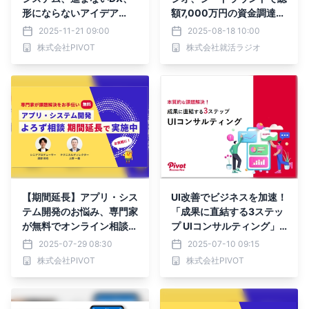
形にならないアイデア
額7,000万円の資金調達を
——“一番多い相談テーマ
実施。はたらくその先に喜
2025-11-21 09:00
2025-08-18 10:00
3選”をUX専門家が深掘り
びを感じられる社会を
株式会社PIVOT
株式会社就活ラジオ
してお応えします
【期間延長】アプリ・シス
UI改善でビジネスを加速！
テム開発のお悩み、専門家
「成果に直結する3ステッ
が無料でオンライン相談対
プ UIコンサルティング」
応！
資料を7月8日無料公開
2025-07-29 08:30
2025-07-10 09:15
株式会社PIVOT
株式会社PIVOT