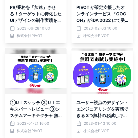
PR/業務を「加速」させ
PIVOT が策定支援したオ
る！ターゲットに特化した
ンラインサービス 『COC
UIデザインの制作実績を公
ON』がIDA 2022 にて受
開
賞
2023-06-28 10:00
2023-02-03 10:00
株式会社PIVOT
株式会社PIVOT
①UＩスケッチ ②ＵＩエ
ユーザー視点のデザイン・
キスパートレビュー ③シ
エンジニアリングを実感で
ステムアーキテクチャ 無
きる 3つ無料のお試しキャ
料お試しキャンペーンを実
ンペーンを実施中！
2023-01-21 16:00
2023-01-13 10:00
施中！
株式会社PIVOT
株式会社PIVOT