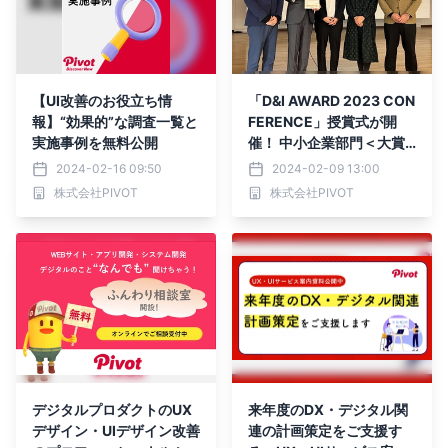
【UI改善のお役立ち情
「D&I AWARD 2023 CON
報】“効果的”な調査一覧と
FERENCE」授賞式が開
実施事例を無料公開
催！ 中小企業部門＜大賞
＞受賞のPIVOTも参加
2024-02-16 09:50
2024-02-09 13:00
株式会社PIVOT
株式会社PIVOT
デジタルプロダクトのUX
来年度のDX・デジタル関
デザイン・UIデザイン改善
連の計画策定をご支援す