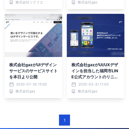
株式会社ツクリエ
株式会社gaz
株式会社gazがUIデザイン
株式会社gazがUI/UXデザ
サービスのサービスサイト
インを担当した福岡市LIN
を本日より公開
E公式アカウントのリニュ
ーアル、本格運用開始。
2020-07-30 15:50
2020-03-31 11:00
株式会社gaz
株式会社gaz
1