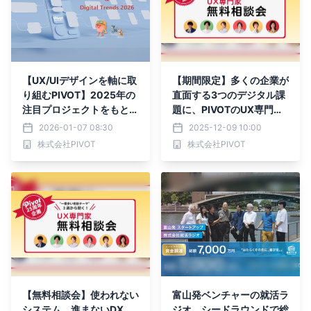
【UX/UIデザインを軸に取
【期間限定】多くの企業が
り組むPIVOT】2025年の
直面する3つのデジタル課
注目プロジェクトをもと
題に、PIVOTのUX専門家
に、2026年のデジタルト
が寄り添う無料オンライン
2026-01-07 08:30
2025-12-09 10:00
レンドを解説するコラムを
相談会を実施中
株式会社PIVOT
株式会社PIVOT
公開
【無料相談会】使われない
富山発ベンチャーの就活ラ
システム、進まないDX、
ジオ、シードラウンドで総