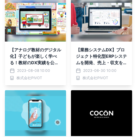
【アナログ教材のデジタル
【業務システムDX】プロ
化】子どもが楽しく学べ
ジェクト特化型ERPシステ
る！教材のDX実績を公
ムを開発、売上・収支を可
開！
視化し生産性と収益性の向
2023-08-08 10:00
2023-06-30 10:00
上を実現した実績を公開！
株式会社PIVOT
株式会社PIVOT