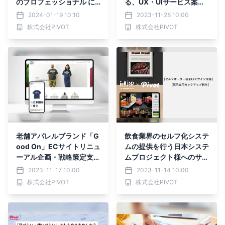
のプロフェッショナル に
る、UX・UIサービス案内
よる「＜無料＞ふんわり相
資料を公開
2024-01-19 10:10
2023-11-28 10:00
談室」を開設！
株式会社PIVOT
株式会社PIVOT
老舗アパレルブランド「G
飲食業界のセルフ化システ
ood On」ECサイトリニュ
ムの提供を行う日本システ
ーアル企画・戦略策定支援
ムプロジェクト様へのサー
の実績を公開
ビス支援の実績を公開
2023-11-17 10:00
2023-11-14 10:00
株式会社PIVOT
株式会社PIVOT