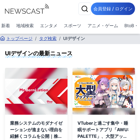
会員登録 / ログイン
新着
地域検索
エンタメ
スポーツ
アニメ・ゲーム
BtoB
トップページ
/
タグ検索
/
UIデザイン
UIデザイン
の最新ニュース
業務システムのモダナイゼ
VTuberと過ごす集中・睡
ーションが進まない理由を
眠サポートアプリ「AWU:
紐解くコラムを公開｜株式
PALETTE」、大型アップ