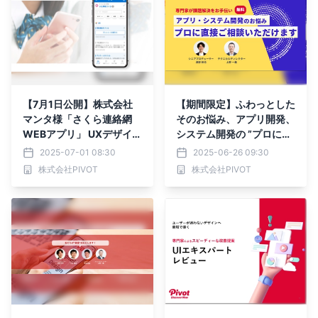
【7月1日公開】株式会社
【期間限定】ふわっとした
マンタ様「さくら連絡網
そのお悩み、アプリ開発、
WEBアプリ」 UXデザイ
システム開発の ”プロに直
ン・UIデザイン改善事例
接” 聞けちゃう！オンライ
2025-07-01 08:30
2025-06-26 09:30
ン無料個別相談受付中！
株式会社PIVOT
株式会社PIVOT