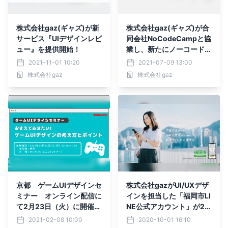
株式会社gaz(ギャズ)が新
株式会社gaz(ギャズ)が合
サービス『UIデザインレビ
同会社NoCodeCampと協
ュー』を提供開始！
業し、新たにノーコードサ
ービス開発事業『Designe
2021-11-01 10:20
2021-07-09 13:00
rs-MVP β版』を開始！
株式会社gaz
株式会社gaz
京都 ゲームUIデザインセ
株式会社gazがUI/UXデザ
ミナー オンライン配信に
インを担当した「福岡市LI
て2月23日（火）に開催決
NE公式アカウント」が20
定！
20年度グッドデザイン賞
2021-02-08 10:00
2020-10-01 16:10
を受賞