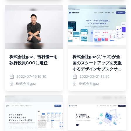
株式会社gaz、吉村優一を
株式会社gaz(ギャズ)が全
執行役員COOに選任
国のスタートアップを支援
するデザインサブスクサー
ビス『beaverin 公式版』
2022-07-19 10:10
2022-02-21 12:50
を提供開始。
株式会社gaz
株式会社gaz