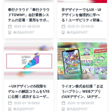
奉行クラウド「奉行クラウ
非デザイナーでもUX・UI
ドTOWN®」会計業務シス
デザインを倫理的に学べ
テムの定着・運用をサポー
る！ユーザビリティ研修サ
トするコンテンツサイト制
ービスの提供を開始
2025-01-28 09:30
2025-01-23 09:30
作実績を公開
株式会社PIVOT
株式会社PIVOT
＜UXデザインの5段階モ
ライオン株式会社様「まほ
デル＞の解説コラムを1/15
うハブラシ」WEBアプリ
に公開！成功するユーザー
のUXデザイン、UIデザイ
体験を創るためのプロセス
ン
2025-01-16 09:00
2024-12-09 09:30
を紹介します
株式会社PIVOT
株式会社PIVOT