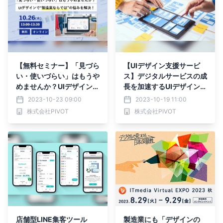
【無料セミナー】「見づら
【UIデザイン支援サービ
い・使いづらい」はもうや
ス】デジタルサービスの成
めませんか？UIデザイン
長を加速するUIデザインを
で“製造業ならでは”の悩み
提供するデザインパートナ
2023-10-23 09:00
2023-10-19 11:00
を解決！10/26（木）13：
ー
株式会社PIVOT
株式会社PIVOT
00開催
店舗型LINE集客ツール
製造業にも「デザインの