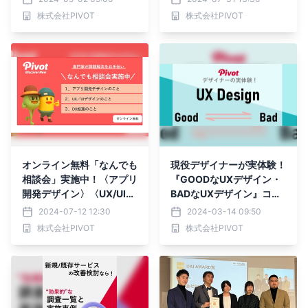
が本気でアドバイス！
株式会社PIVOT
株式会社PIVOT
オンライン無料「なんでも
現役デザイナーが実体験！
相談会」実施中！〈アプリ
『GOODなUXデザイン・
開発デザイン〉〈UX/UIデ
BADなUXデザイン』コラ
ザイン〉〈DX推進〉プロ
ムをUXデザインに強いPIV
2024-07-12 12:30
2024-03-14 09:50
が本気でアドバイス！
OTが公開
株式会社PIVOT
株式会社PIVOT