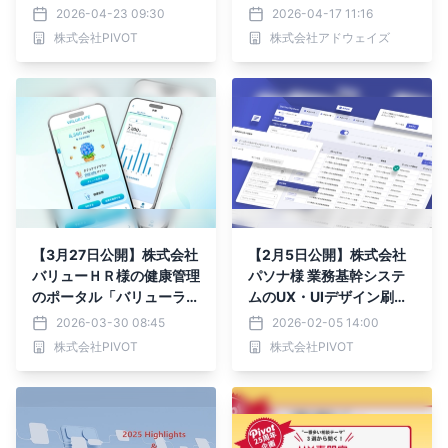
会社PIVOT
デートVer. 2.0.0を配信開
2026-04-23 09:30
2026-04-17 11:16
始。PC（Steam）向け無
株式会社PIVOT
株式会社アドウェイズ
料体験版もリリース決定
【3月27日公開】株式会社
【2月5日公開】株式会社
バリューＨＲ様の健康管理
パソナ様 業務基幹システ
のポータル「バリューライ
ムのUX・UIデザイン刷新
フアプリ」 UIデザイン支
「Da Vinci （ダヴィン
2026-03-30 08:45
2026-02-05 14:00
援事例
チ）」プロジェクト
株式会社PIVOT
株式会社PIVOT