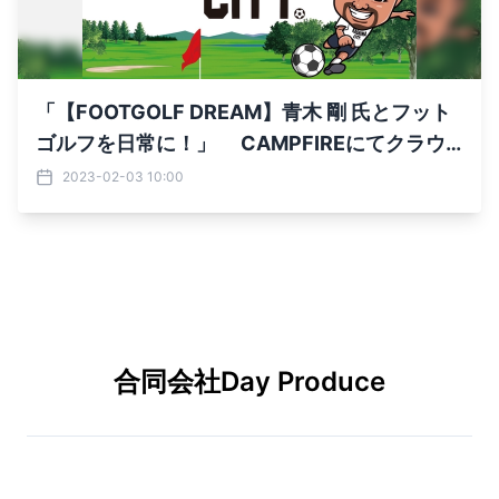
「【FOOTGOLF DREAM】青木 剛 氏とフット
ゴルフを日常に！」 CAMPFIREにてクラウ
ドファンディングを2月9日まで実施
2023-02-03 10:00
合同会社Day Produce