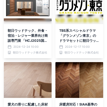
朝日ウッドテック、外食・
TBS系スペシャルドラマ
宿泊・レジャー業界向け商
「グランメゾン東京」の
談専門展 「HCJ2025国際
ドラマセットに朝日ウッド
ホテル・レストランショ
テックの床材が採用
2024-12-24 10:00
2024-12-17 10:00
ー」に出展
朝日ウッドテック株式会社
朝日ウッドテック株式会社
愛犬の滑りに配慮した床材
床暖房対応！SIAA基準の