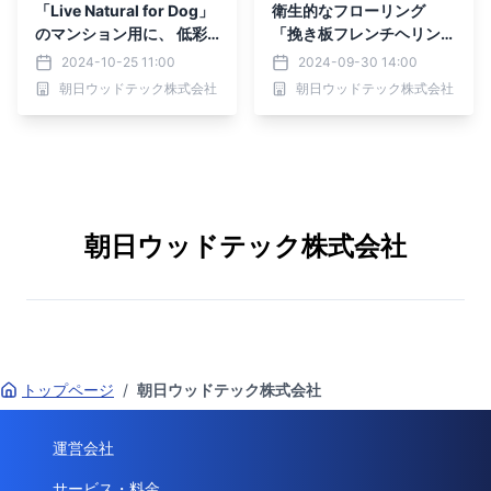
「Live Natural for Dog」
衛生的なフローリング
のマンション用に、 低彩
「挽き板フレンチヘリンボ
度な色合いが魅力の新ライ
ーンフローリング」を発売
2024-10-25 11:00
2024-09-30 14:00
ンナップを追加
朝日ウッドテック株式会社
朝日ウッドテック株式会社
朝日ウッドテック株式会社
トップページ
/
朝日ウッドテック株式会社
運営会社
サービス・料金