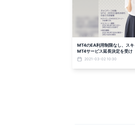
MT4のEA利用制限なし、ス
MT4サービス延長決定を受け
定キャンペーン」 「MT4ギ
2021-03-02 10:30
ート！