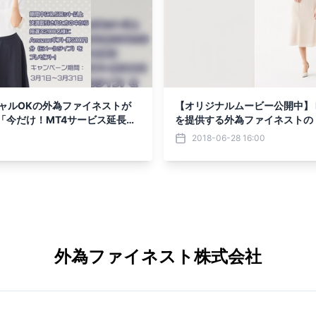
キャルOKの外為ファイネストが
【オリジナルムービー公開中】 F
 「今だけ！MT4サービス延長決
を提供する外為ファイネストの
フト券＆肉肉キャンペーン」スタ
を拠点に活躍するモデル 「綺湘
2018-06-28 16:00
外為ファイネスト株式会社