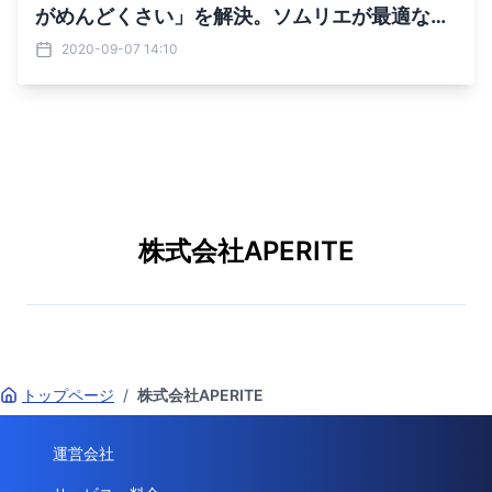
がめんどくさい」を解決。ソムリエが最適なワ
インをセレクトしてお届けする、パーソナルオ
2020-09-07 14:10
ンラインソムリエサービス「Pocket Sommeli
er」をローンチ。
株式会社APERITE
トップページ
/
株式会社APERITE
運営会社