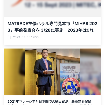
MATRADE主催ハラル専門見本市『MIHAS 202
3』事前発表会を 3/28に実施 2023年は9/12
～15にクアラルンプールで開催 ～日本企業
2023-03-30 17:30
による5兆ドルの世界ハラル市場参入へのチャ
ンス～
2021年マレーシアと日本間での輸出貿易、最高額を記録