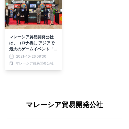
マレーシア貿易開発公社
は、コロナ禍に アジアで
最大のゲームイベント「東
京ゲームショウ2021」に
2021-10-26 09:30
マレーシアのゲーム会社と
マレーシア貿易開発公社
継続して出展
マレーシア貿易開発公社