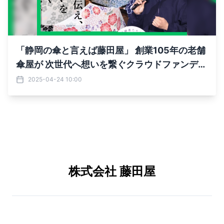
「静岡の傘と言えば藤田屋」 創業105年の老舗
傘屋が 次世代へ想いを繋ぐクラウドファンディ
ングを4月24日に開始
2025-04-24 10:00
株式会社 藤田屋