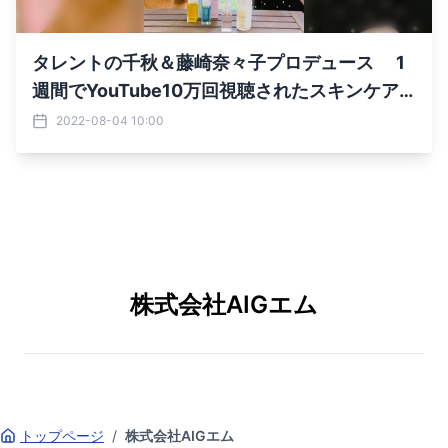
タレントの千秋＆藤崎奈々子プロデュース 1
週間でYouTube10万回視聴されたスキンケア
ブランド 『IT'S MINE』が8月より本格的に販
2022-08-04 10:00
売開始
株式会社AIGエム
トップページ
/
株式会社AIGエム