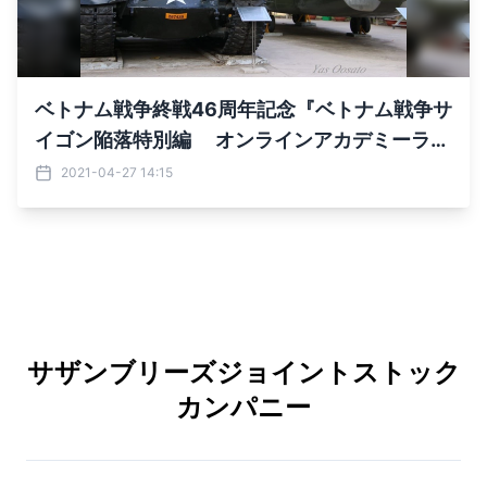
ベトナム戦争終戦46周年記念『ベトナム戦争サ
イゴン陥落特別編 オンラインアカデミーライ
ブチャット』を2021年4月30日に開催
2021-04-27 14:15
サザンブリーズジョイントストック
カンパニー