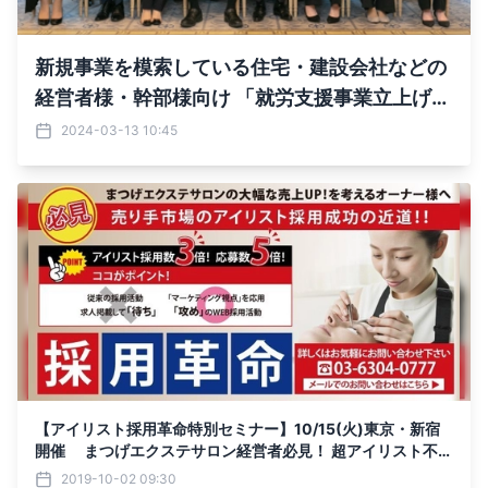
新規事業を模索している住宅・建設会社などの
経営者様・幹部様向け 「就労支援事業立上げセ
ミナー」を4月18日(木)に無料開催
2024-03-13 10:45
【アイリスト採用革命特別セミナー】10/15(火)東京・新宿
開催 まつげエクステサロン経営者必見！ 超アイリスト不足
時代を乗り切り、業績アップ！ たった3ヶ月で経験者採用4
2019-10-02 09:30