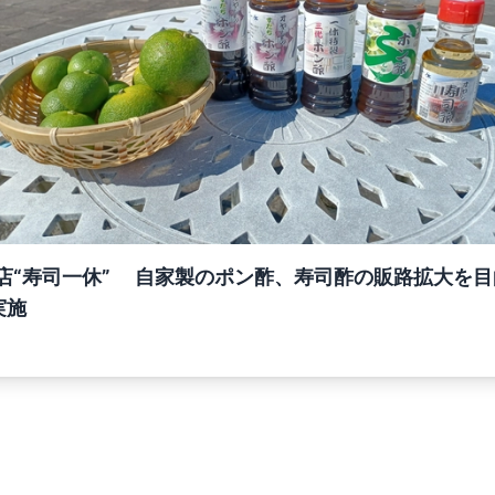
店“寿司一休” 自家製のポン酢、寿司酢の販路拡大を目的
実施