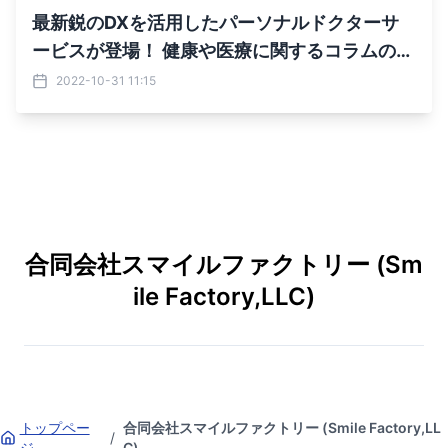
最新鋭のDXを活用したパーソナルドクターサ
ービスが登場！ 健康や医療に関するコラムの公
開や相談(有料)も可能
2022-10-31 11:15
合同会社スマイルファクトリー (Sm
ile Factory,LLC)
トップペー
合同会社スマイルファクトリー (Smile Factory,LL
/
ジ
C)