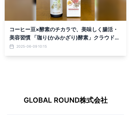
コーヒー豆×酵素のチカラで、美味しく腸活・
美容習慣 「珈り(かみかざり)酵素」クラウドフ
ァンディングを開始！
2025-06-09 10:15
GLOBAL ROUND株式会社