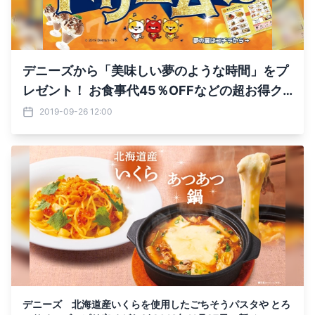
デニーズから「美味しい夢のような時間」をプ
レゼント！ お食事代45％OFFなどの超お得ク
ーポンが当たる デニーズドリームくじを、9月
2019-09-26 12:00
28日から配布開始！
デニーズ 北海道産いくらを使用したごちそうパスタや とろ