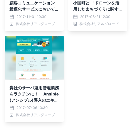
顧客コミュニケーション
小国町と 「ドローンを活
最適化サービスにおいて、
用したまちづくりに関する
リアルグローブと開発した
協定書」に合意 ドロー
2017-11-01 10:30
2017-08-21 12:00
AIエンジン「recobot」が
ン映像など多様な情報を
株式会社リアルグローブ
株式会社リアルグローブ
採用されました
地図へ集約するサービス
(Hec-Eye(TM)：ヘックア
イ)を活用
貴社のサーバ運用管理業務
をラクチンに！ Ansible
(アンシブル)導入のエキス
パートによる 『Ansible
2017-07-06 10:30
フルサポート』サービスが
株式会社リアルグローブ
リアルグローブより提供開
始！