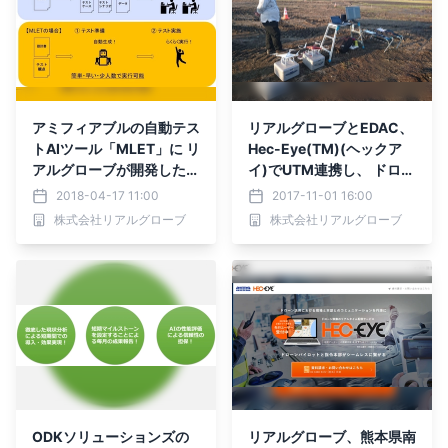
アミフィアブルの自動テス
リアルグローブとEDAC、
トAIツール「MLET」に リ
Hec-Eye(TM)(ヘックア
アルグローブが開発した
イ)でUTM連携し、 ドロー
テスト自動化機械学習エン
ンを活用した災害対応実証
2018-04-17 11:00
2017-11-01 16:00
ジンが採用されました
に成功
株式会社リアルグローブ
株式会社リアルグローブ
ODKソリューションズの
リアルグローブ、熊本県南