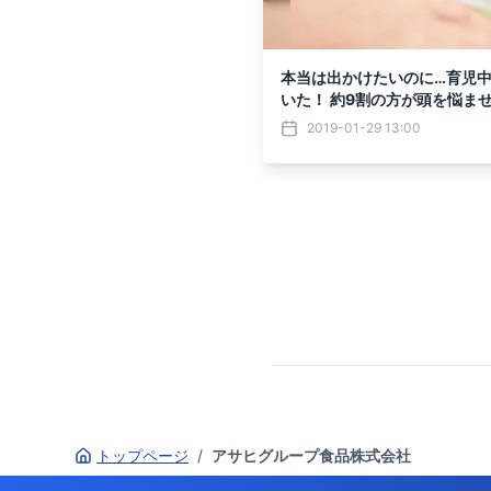
本当は出かけたいのに…育児中
いた！ 約9割の方が頭を悩ま
ゃんお食事事情、徹底調査
2019-01-29 13:00
トップページ
/
アサヒグループ食品株式会社