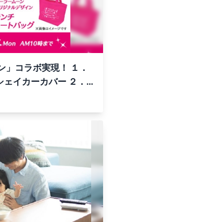
ン」コラボ実現！ １．
ェイカーカバー ２．タ
美少女戦士に！コズミッ