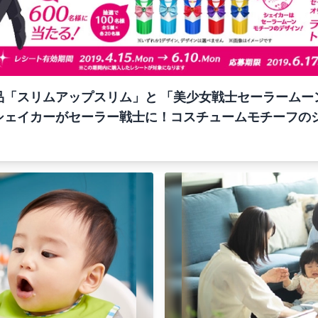
「スリムアップスリム」と 「美少女戦士セーラームー
シェイカーがセーラー戦士に！コスチュームモチーフのシ
劇中でも印象的な“あの”バラが！ ３．これさえあれば
メジャー などが当たる！