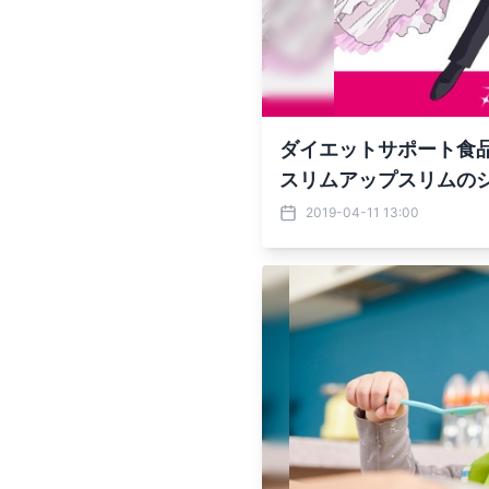
ダイエットサポート食品
スリムアップスリムの
キシード仮面といえば！
2019-04-11 13:00
クハートコンパクト型 