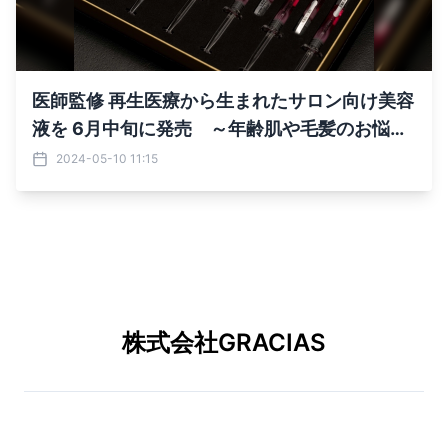
医師監修 再生医療から生まれたサロン向け美容
液を 6月中旬に発売 ～年齢肌や毛髪のお悩み
にアプローチ～
2024-05-10 11:15
株式会社GRACIAS