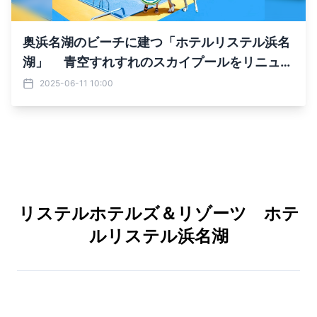
奥浜名湖のビーチに建つ「ホテルリステル浜名
湖」 青空すれすれのスカイプールをリニュー
アル！ 6月28日より浜名湖最速でプール営業開
2025-06-11 10:00
始
リステルホテルズ＆リゾーツ ホテ
ルリステル浜名湖