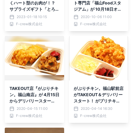
くハート型のお肉が！？
ト専門店「福山Foodスタ
サプライズギフト「とろけ
ジアム」が 10月18日オー
る肉のバレンタイン」 C
プン！ ～焼肉やからあ
2023-01-18 10:15
2020-10-06 11:00
AMPFIREにて先行販売開
げ、スイーツなど3業態が
F-crew株式会社
F-crew株式会社
始
出店～
TAKEOUT店『がぶりチキ
がぶりチキン。福山駅前店
ン。福山南店』が 4月15日
がTAKEOUT＆デリバリー
からデリバリースター
スタート！ がブリチキ
ト！！ 老舗焼肉店『孫悟
ン。のからあげ弁当＆ 焼
2020-04-15 11:00
2020-04-14 16:30
空』とコラボしたからあげ
肉ビストロ「LOVE・BEE
F-crew株式会社
F-crew株式会社
が大人気！
F。」の焼肉弁当の販売を
開始！