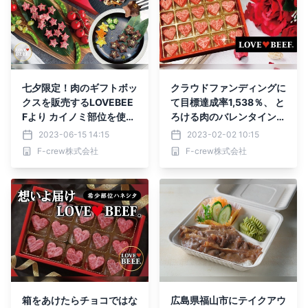
七夕限定！肉のギフトボッ
クラウドファンディングに
クスを販売するLOVEBEE
て目標達成率1,538％、 と
Fより カイノミ部位を使用
ろける肉のバレンタインギ
した星型お肉のギフト
フトが2月2日より オンラ
2023-06-15 14:15
2023-02-02 10:15
『願いを込めてSTAR BEE
インショップにて一般販売
F-crew株式会社
F-crew株式会社
F』を2023年7月7日まで
スタート
期間限定販売
箱をあけたらチョコではな
広島県福山市にテイクアウ