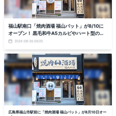
福山駅南口「焼肉酒場 福山バット」が8/10に
オープン！ 黒毛和牛A5カルビやハート型の希
少部位カイノミも提供
2024-08-30 09:30
広島県福山市駅前に「焼肉酒場 福山バット」が8月10日オー