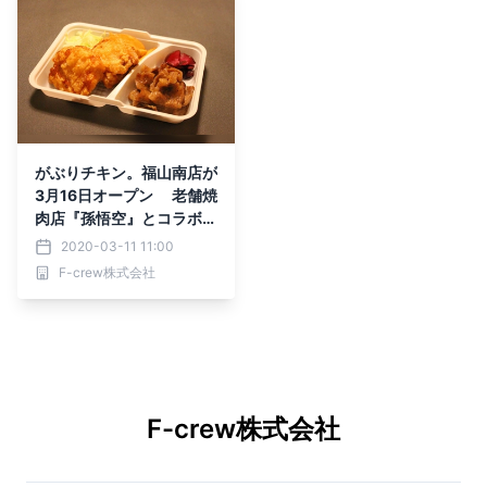
がぶりチキン。福山南店が
3月16日オープン 老舗焼
肉店『孫悟空』とコラボし
TAKEOUT商品を販売！
2020-03-11 11:00
～初のテイクアウト専門店
F-crew株式会社
～
F-crew株式会社