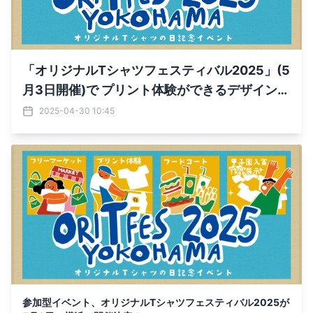
「オリジナルTシャツフェスティバル2025」(5
月3日開催)で プリント体験ができるデザイン1
4種類を公開！
2025-04-30 10:45
参加型イベント、オリジナルTシャツフェスティバル2025が