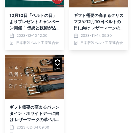
12月10日「ベルトの日」
ギフト需要の高まるクリス
よりプレゼントキャンペー
マスや12月10日ベルトの
ン開催！ 伝統と技術が込
日に向け レザーマークの
められた紳士本革ベルトを
革ベルトの販売強化を11月
2023-12-10 12:00
2023-11-14 09:30
100名様にプレゼント
より実施
日本服装ベルト工業連合会
日本服装ベルト工業連合会
ギフト需要の高まるバレン
タイン・ホワイトデーに向
け レザーマークの革ベル
トの販売強化を2月より実
2023-02-04 09:00
施