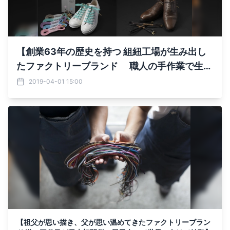
【創業63年の歴史を持つ 組紐工場が生み出し
たファクトリーブランド 職人の手作業で生み
出す極上の艶のある靴紐 「WAX' SHOELAC
2019-04-01 15:00
E」の新作一挙に公開】
【祖父が思い描き、父が思い温めてきたファクトリーブラン