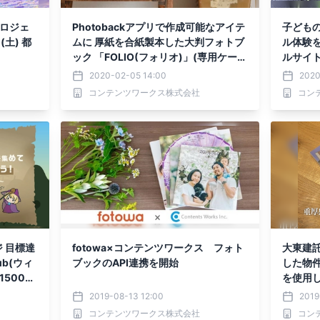
プロジェ
Photobackアプリで作成可能なアイテ
子ども
(土) 都
ムに 厚紙を合紙製本した大判フォトブ
ル体験
ック 「FOLIO(フォリオ)」(専用ケース
ルサイト
付)が登場！ ～新アイテム追加記念の
2020-02-05 14:00
2020
割引キャンペーンや インスタ投稿キャ
コンテンツワークス株式会社
コン
ンペーンも開催～
 目標達
fotowa×コンテンツワークス フォト
大東建
b(ウィ
ブックのAPI連携を開始
した物
1500人
を使用し
2019-08-13 12:00
2019
コンテンツワークス株式会社
コン