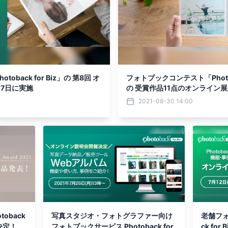
back for Biz」の 第8回 オ
フォトブックコンテスト「Photoback
27日に実施
の 受賞作品11点のオンライン
2021-08-30 14:00
oback
写真スタジオ・フォトグラファー向け
老舗フォ
が決定！
フォトブックサービス Photoback for
ck fo