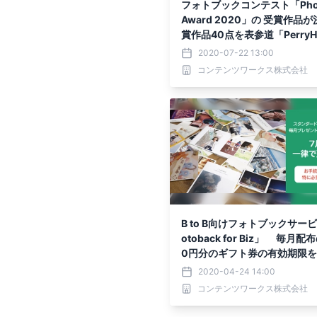
フォトブックコンテスト「Phot
Award 2020」の 受賞作品が
賞作品40点を表参道「PerryHo
allery」にて展示
2020-07-22 13:00
コンテンツワークス株式会社
B to B向けフォトブックサー
otoback for Biz」 毎月配布
0円分のギフト券の有効期限
長対応
2020-04-24 14:00
コンテンツワークス株式会社