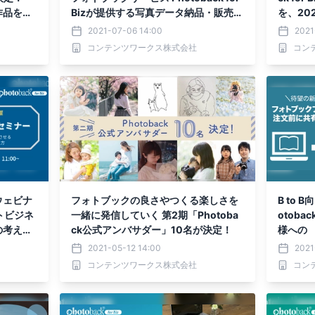
作品を展
Bizが提供する写真データ納品・販売ツ
を、20
ール 「Webアルバム」オンライン説明
2021-07-06 14:00
2021
会を、2021年7月26日に実施
コンテンツワークス株式会社
コン
ウェビナ
フォトブックの良さやつくる楽しさを
B to
トビジネ
一緒に発信していく 第2期「Photoba
otoba
の考え方
ck公式アンバサダー」10名が決定！
様への
機能」を
2021-05-12 14:00
2021
コンテンツワークス株式会社
コン