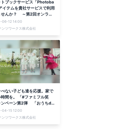
トブックサービス「Photoba
 アイテムを貴社サービスで利用
ませんか？ ～第2回オンライ
会実施決定～
-06-12 14:00
テンツワークス株式会社
そべない子ども達を応援。家で
時間を。 「#ファミフル笑
ンペーン第2弾 「おうちde
♪」開催中！
-04-15 12:00
テンツワークス株式会社