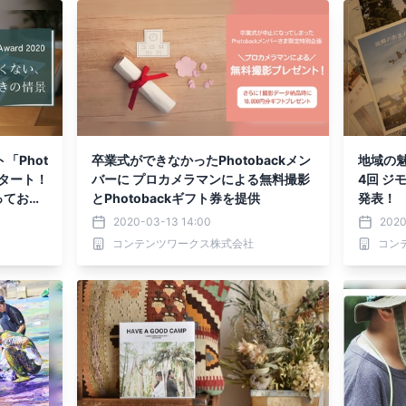
「Phot
卒業式ができなかったPhotobackメン
地域の
募スタート！
バーに プロカメラマンによる無料撮影
4回 ジ
っておき
とPhotobackギフト券を提供
発表！
2020-03-13 14:00
2020
コンテンツワークス株式会社
コン