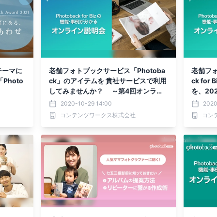
テーマに
老舗フォトブックサービス「Photoba
老舗フォ
hoto
ck」のアイテムを 貴社サービスで利用
ck fo
してみませんか？ ～第4回オンライ
を、20
ン説明会実施決定～
2020-10-29 14:00
2020
コンテンツワークス株式会社
コン