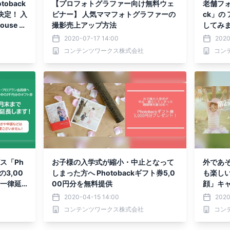
oback
【プロフォトグラファー向け無料ウェ
老舗フォ
決定！ 入
ビナー】 人気ママフォトグラファーの
ck」の
use G
撮影売上アップ方法
してみ
ン説明
2020-07-17 14:00
2020
コンテンツワークス株式会社
コン
ビス「Ph
お子様の入学式が縮小・中止となって
外であ
の3,00
しまった方へ Photobackギフト券5,0
も楽しい
を一律延
00円分を無料提供
顔」キャ
ダンス
2020-04-15 14:00
2020
コンテンツワークス株式会社
コン