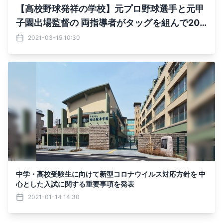
【高校野球発祥の学校】元プロ野球選手と元甲
子園出場監督の 両指導者がタッグを組んで202
3年までに 念願の甲子園初出場を目指す！
2021-03-15 10:30
中学・高校受験生に向けて新型コロナウイルス対応方針を 中
心とした入試に関する重要事項を発表
2021-01-14 14:30