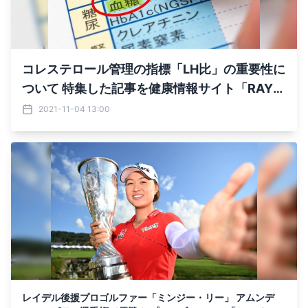
コレステロール管理の指標「LH比」の重要性に
ついて 特集した記事を健康情報サイト「RAYD
EL」にて公開
2021-11-04 13:00
レイデル後援プロゴルファー「ミンジー・リー」 アムンデ