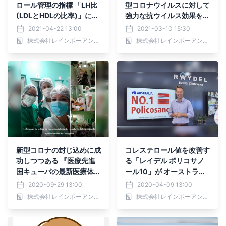
ロール管理の指標 「LH比
型コロナウイルスに対して
(LDLとHDLの比率)」につ
強力な抗ウイルス効果を発
いての記事をWEBサイト
揮』 研究論文がジャー
2021-04-22 13:00
2021-03-10 15:30
に公開
ナル「Antioxidantsオン
株式会社レインボーアンドネイチャージャパン
株式会社レインボーアンドネイチャージャパン
ライン版」に掲載
新型コロナの封じ込めに成
コレステロール値を改善す
功しつつある 『医療先進
る「レイデル ポリコサノ
国キューバの最新医療体
ール10」が オーストラリ
制』レポートを WEBサイ
アの薬局売上No.1を獲
2020-09-29 13:00
2020-04-09 13:00
トに公開
得！
株式会社レインボーアンドネイチャージャパン
株式会社レインボーアンドネイチャージャパン