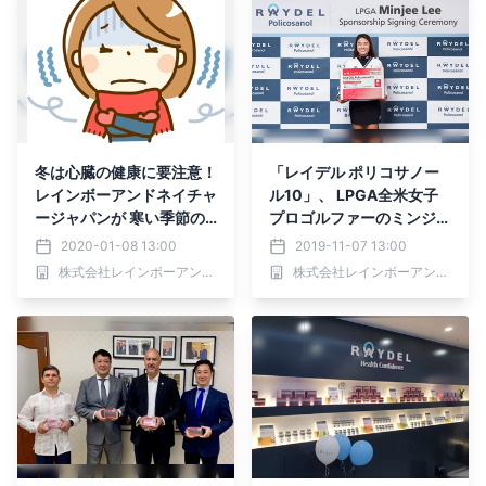
冬は心臓の健康に要注意！
「レイデル ポリコサノー
レインボーアンドネイチャ
ル10」、 LPGA全米女子
ージャパンが 寒い季節の
プロゴルファーのミンジ
コレステロール管理に関す
ー・リーと 公式スポンサ
2020-01-08 13:00
2019-11-07 13:00
る情報をECサイトに公開
ー契約
株式会社レインボーアンドネイチャージャパン
株式会社レインボーアンドネイチャージャパン