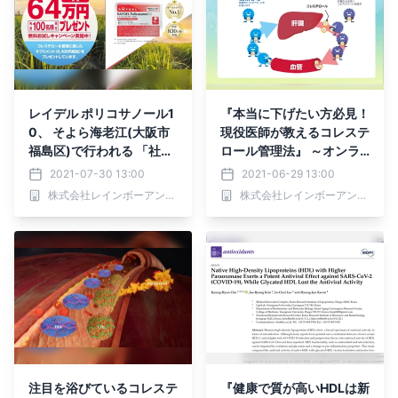
レイデル ポリコサノール1
『本当に下げたい方必見！
0、 そよら海老江(大阪市
現役医師が教えるコレステ
福島区)で行われる 「社会
ロール管理法』 ～オンラ
医療法人 愛仁会 千船病院
インセミナー開催レポート
2021-07-30 13:00
2021-06-29 13:00
(大阪市西淀川区)」主催の
～
株式会社レインボーアンドネイチャージャパン
株式会社レインボーアンドネイチャージャパン
健康イベントに出展
注目を浴びているコレステ
『健康で質が高いHDLは新