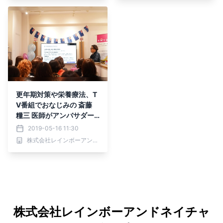
更年期対策や栄養療法、T
V番組でおなじみの 斎藤
糧三 医師がアンバサダー
に就任！ ～「更年期の悩
2019-05-16 11:30
みを解消する、ドクター斎
株式会社レインボーアンドネイチャージャパン
藤相談会」開催レポート～
株式会社レインボーアンドネイチャ