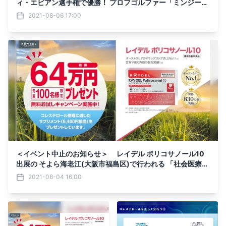
ィ・エビアン選手権で優勝！ プロフゴルファー「ミンジー・
リー」(世界ランキング7位)が LPGAツアーメジャータイトル
2021-08-06 17:00
大会で優勝！賞金450万ドル獲得 ※450万ドル＝約4.9億円
＜イベント中止のお知らせ＞ レイデル ポリコサノール10
出展の そよら海老江(大阪市福島区)で行われる 「社会医療法
人 愛仁会 千船病院(大阪市西淀川区)」主催の 健康イベント
2021-08-04 16:00
を中止