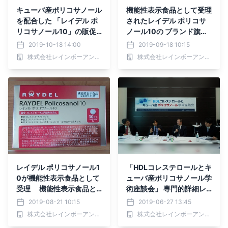
キューバ産ポリコサノール
機能性表示食品として受理
を配合した 「レイデル ポ
されたレイデル ポリコサ
リコサノール10」の販促
ノール10の ブランド旗艦
チームが キューバ大使館
店がオーストラリア シド
2019-10-18 14:00
2019-09-18 10:15
を表敬訪問
ニーにオープン
株式会社レインボーアンドネイチャージャパン
株式会社レインボーアンドネイチャージャパン
レイデル ポリコサノール1
「HDLコレステロールとキ
0が機能性表示食品として
ューバ産ポリコサノール学
受理 機能性表示食品と
術座談会」 専門的詳細レ
して9月中旬から販売開始
ポートを発表
2019-08-21 10:15
2019-06-27 13:45
株式会社レインボーアンドネイチャージャパン
株式会社レインボーアンドネイチャージャパン