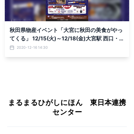
秋田県物産イベント「大宮に秋田の美食がやっ
てくる」 12/15(火)～12/18(金)大宮駅 西口・東
口駅前で開催！
2020-12-16 14:30
まるまるひがしにほん 東日本連携
センター