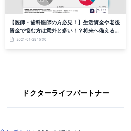
【医師・歯科医師の方必見！】生活資金や老後
資金で悩む方は意外と多い！？将来へ備えるた
めに必要なことは…？
2021-01-28 15:00
ドクターライフパートナー