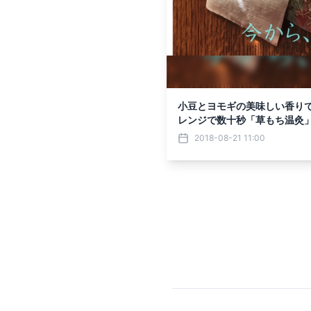
小豆とヨモギの美味しい香り
レンジで数十秒「草もち温灸
2018-08-21 11:00