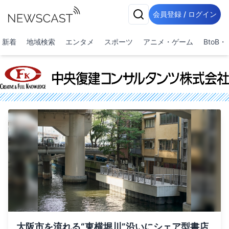
会員登録 / ログイン
新着
地域検索
エンタメ
スポーツ
アニメ・ゲーム
BtoB
大阪市を流れる“東横堀川”沿いにシェア型書店