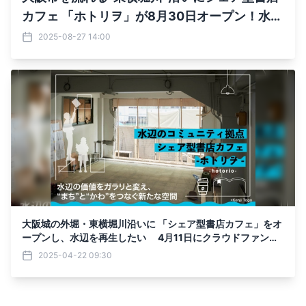
カフェ 「ホトリヲ」が8月30日オープン！水辺
再生の拠点を目指す
2025-08-27 14:00
大阪城の外堀・東横堀川沿いに 「シェア型書店カフェ」をオ
ープンし、水辺を再生したい 4月11日にクラウドファンデ
ィングを開始
2025-04-22 09:30