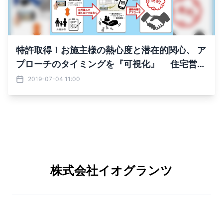
特許取得！お施主様の熱心度と潜在的関心、 ア
プローチのタイミングを『可視化』 住宅営業
効率を高めるクラウド型VRサービス「EOPAN
2019-07-04 11:00
Cloud」
株式会社イオグランツ