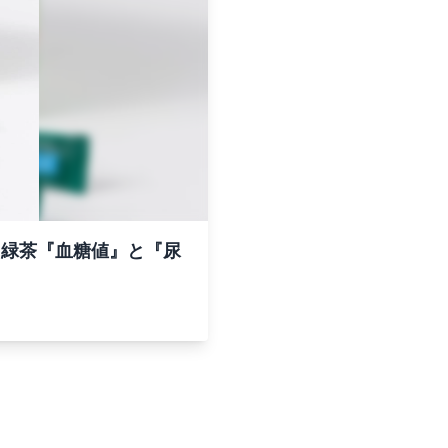
ト緑茶『血糖値』と『尿