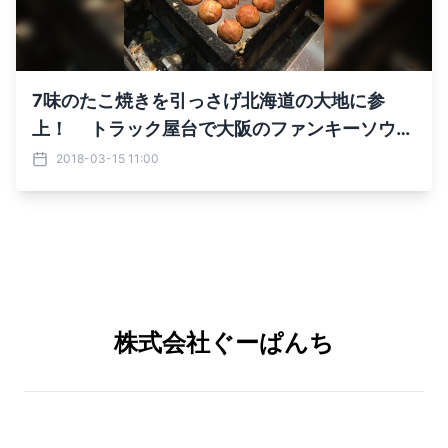
7味のたこ焼きを引っさげ北海道の大地に参
上！ トラック屋台で大阪のファンキーソウル
フードを提供
2018-03-15 11:00
株式会社ぐーぱんち