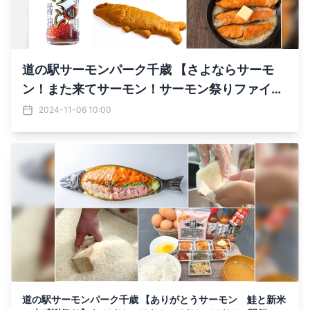
道の駅サーモンパーク千歳 【さよならサーモ
ン！また来てサーモン！サーモン祭りファイナ
ル】 11/2～11/4・11/9～11/11に開催！
2024-11-06 10:00
道の駅サーモンパーク千歳 【ありがとうサーモン 鮭と新米