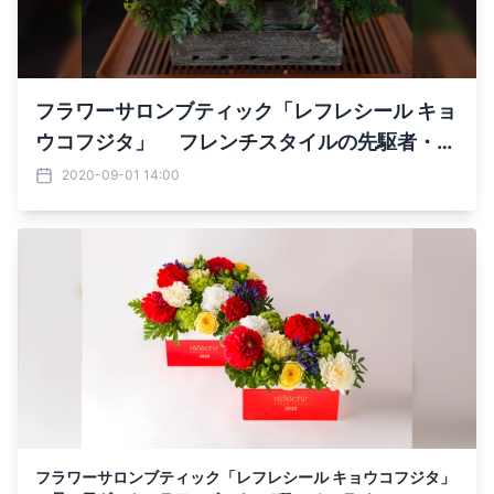
フラワーサロンブティック「レフレシール キョ
ウコフジタ」 フレンチスタイルの先駆者・藤
田京子の厳選花材で活ける 動画フラワーレッス
2020-09-01 14:00
ンを10月より開始
フラワーサロンブティック「レフレシール キョウコフジタ」