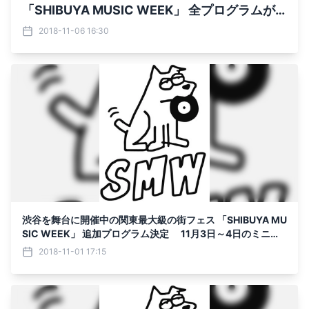
「SHIBUYA MUSIC WEEK」 全プログラムが
好評のうちに終了
2018-11-06 16:30
渋谷を舞台に開催中の関東最大級の街フェス 「SHIBUYA MU
SIC WEEK」 追加プログラム決定 11月3日～4日のミニス
テージやDJブースなどの プログラム詳細が決定！ タワーレ
2018-11-01 17:15
コード渋谷店では 「おニャン子クラブ」108タイトルがMEG
-CDで先行復刻