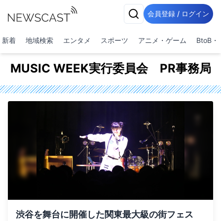
会員登録 / ログイン
新着
地域検索
エンタメ
スポーツ
アニメ・ゲーム
BtoB
MUSIC WEEK実行委員会 PR事務局
渋谷を舞台に開催した関東最大級の街フェス