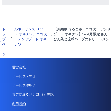
ト
ルネッサンス リゾー
【沖縄県 うるま市・ココ ガーデンリ
ッ
ト オキナワ／ココ ガ
ゾート オキナワ】1～4月限定 さん
/
/
プ
ーデンリゾート オキ
ぴん茶と琉球ハーブのトリートメン
ペ
ナワ
ト
ー
ジ
運営会社
サービス・料金
サービス説明会
特定商取引法に基づく表記
利用規約