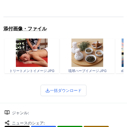
添付画像・ファイル
トリートメントイメージ.JPG
琉球ハーブイメージ.JPG
d24
一括ダウンロード
ジャンル
:
ニュースのシェア
: