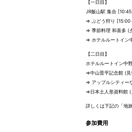
【一日目】
JR飯山駅 集合 [10:
⇒ ぶどう狩り [15:00～
⇒ 季節料理 和喜多 (夕食
⇒ ホテルルートイン中野 
【二日目】
ホテルルートイン中野 出発
⇒中山晋平記念館 (見学)
⇒ アップルシティーなか
⇒日本土人形資料館 (見学
詳しくは下記の「地
参加費用