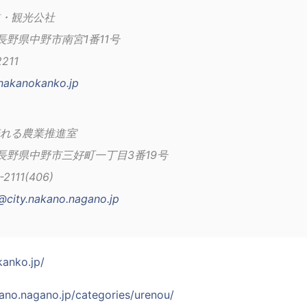
・観光公社
1　長野県中野市南宮1番11号
2211
nakanokanko.jp
れる農業推進室
4　長野県中野市三好町一丁目3番19号
2111(406)
@city.nakano.nagano.jp
anko.jp/
kano.nagano.jp/categories/urenou/