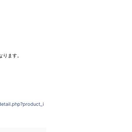
なります。
/detail.php?product_i