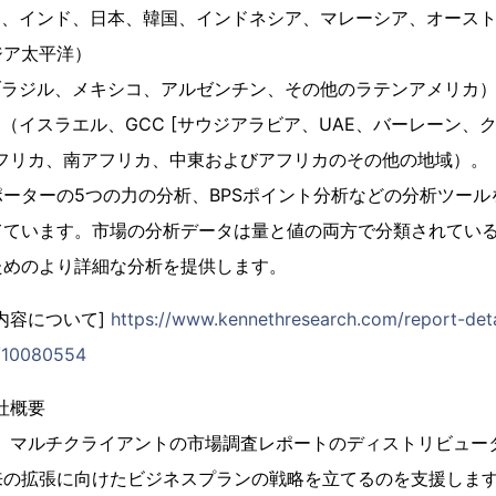
国、インド、日本、韓国、インドネシア、マレーシア、オース
ジア太平洋）
ブラジル、メキシコ、アルゼンチン、その他のラテンアメリカ
カ（イスラエル、GCC [サウジアラビア、UAE、バーレーン、
アフリカ、南アフリカ、中東およびアフリカのその他の地域）。
ーターの5つの力の分析、BPSポイント分析などの分析ツール
てています。市場の分析データは量と値の両方で分類されてい
ためのより詳細な分析を提供します。
内容について]
https://www.kennethresearch.com/report-detai
/10080554
h会社概要
earchは、マルチクライアントの市場調査レポートのディストリビ
来の拡張に向けたビジネスプランの戦略を立てるのを支援しま