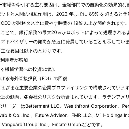
リー市場を牽引する主な要因は、金融部門での自動化の効果的な
ットと人間の相互作用は、2022 年までに 89% を超えると
CEO が財務タスクに費やす時間の 19% 以上が節約されます
ることで、銀行業務の最大20％がロボットによって処理される
ボアドバイザリーの傾向が急速に発展していることを示してい
る主な要因は以下のとおりです。
の利用者が増加
ける機械学習への投資の増加
おける海外直接投資（FDI）の回復
さまざまな主要企業の企業プロファイリングで構成されていま
近の動向、各会社のリスク分析含まれています。ラテンアメリ
はBetterment LLC、Wealthfront Corporation、Person
wab & Co., Inc.、Future Advisor、FMR LLC、M1 Holdings In
 Vanguard Group, Inc.、Fincite Gmbh.などです。