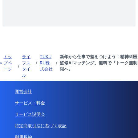
トッ
ライ
TUKU
新年から仕事で差をつけよう！精神科医
プペ
フス
/
RU株
/
監修AIマッチング。無料で『トーク無制
/
ージ
タイ
式会社
限へ』
ル
運営会社
サービス・料金
サービス説明会
特定商取引法に基づく表記
利用規約