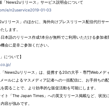
開催「News2uリリース」サービス説明会について
.com/e/n2uservice2019-01-03
s2uリリース」のほかに、海外向けプレスリリース配信代行サ
いたします。
る日本語のリリース作成1本分が無料でご利用いただける参加者
の機会に是非ご参加ください。
ス」について】
co.jp/
「News2uリリース」は、提携する20の大手・専門Webメ
・メールによるマスメディア記者への一括配信に、お手持ちの
化を図ることで、より効率的な販促活動を可能にします。
ト「The Japan Times」への英文リリース掲載など、状
ス内容が強みです。