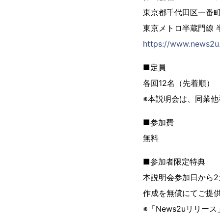
東京都千代田区一番町
東京メトロ半蔵門線 
https://www.news2u
■定員
各回12名（先着順）
※本説明会は、同業
■参加費
無料
■参加者限定特典
本説明会参加日から2
作成を無償にてご提
※「News2uリリ