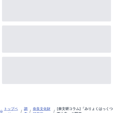
トップペ
調
奈良文化財
[奈文研コラム]「みりょくはっくつ
/
/
/