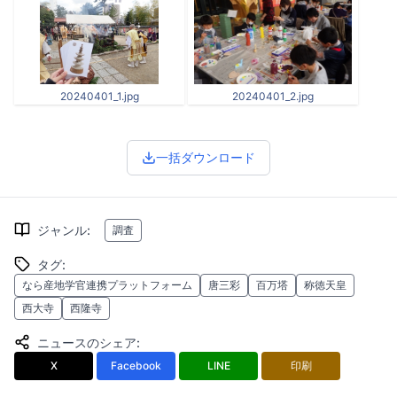
20240401_1.jpg
20240401_2.jpg
一括ダウンロード
ジャンル
:
調査
タグ
:
なら産地学官連携プラットフォーム
唐三彩
百万塔
称徳天皇
西大寺
西隆寺
ニュースのシェア
:
X
Facebook
LINE
印刷