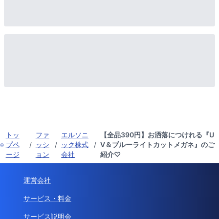
トッ
ファ
エルソニ
【全品390円】お洒落につけれる『U
プペ
/
ッシ
/
ック株式
/
V＆ブルーライトカットメガネ』のご
ージ
ョン
会社
紹介♡
運営会社
サービス・料金
サービス説明会