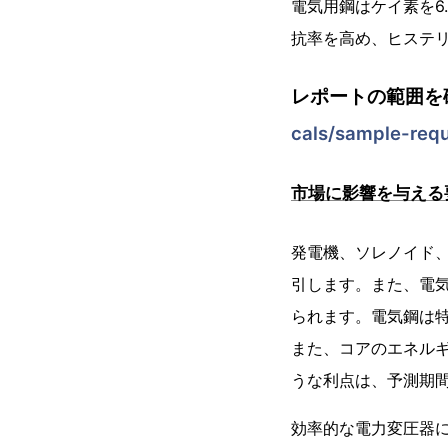
電気用鋼はケイ素を6
抗率を高め、ヒステ
レポートの範囲を
cals/sample-req
市場に影響を与える
発電機、ソレノイド
引します。また、電
られます。電気鋼は
また、コアのエネル
うな利点は、予測期
効率的な電力変圧器