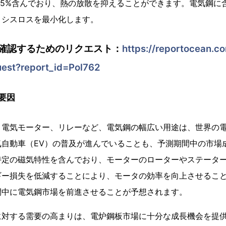
.5%含んでおり、熱の放散を抑えることができます。電気鋼に
リシスロスを最小化します。
確認するためのリクエスト：
https://reportocean.co
uest?report_id=Pol762
要因
、電気モーター、リレーなど、電気鋼の幅広い用途は、世界の
気自動車（EV）の普及が進んでいることも、予測期間中の市場
特定の磁気特性を含んでおり、モーターのローターやステータ
ギー損失を低減することにより、モータの効率を向上させるこ
間中に電気鋼市場を前進させることが予想されます。
に対する需要の高まりは、電炉鋼板市場に十分な成長機会を提