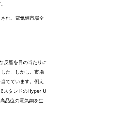
す。
くされ、電気鋼市場全
々な反響を目の当たりに
ました。しかし、市場
を当てています。例え
0年4月に6スタンドのHyper U
iesから高品位の電気鋼を生