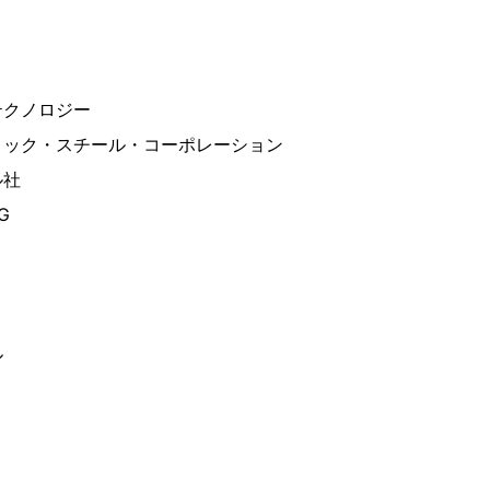
テクノロジー
リック・スチール・コーポレーション
ル社
G
ル