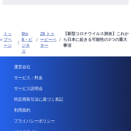
トッ
Bto
2B トゥ
【新型コロナウイルス肺炎】これか
プペ
B・ビ
/
ービーベ
/
ら日本に起きる可能性の3つの重大
/
ージ
ジネ
ター
事項
ス
運営会社
サービス・料金
サービス説明会
特定商取引法に基づく表記
利用規約
プライバシーポリシー