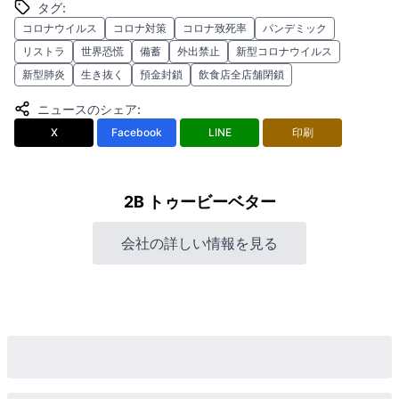
タグ
:
コロナウイルス
コロナ対策
コロナ致死率
パンデミック
リストラ
世界恐慌
備蓄
外出禁止
新型コロナウイルス
新型肺炎
生き抜く
預金封鎖
飲食店全店舗閉鎖
ニュースのシェア
:
X
Facebook
LINE
印刷
2B トゥービーベター
会社の詳しい情報を見る