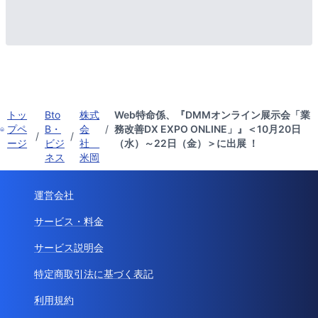
トッ
Bto
株式
Web特命係、『DMMオンライン展示会「業
プペ
B・
会
/
務改善DX EXPO ONLINE」』＜10月20日
/
/
ージ
ビジ
社
（水）～22日（金）＞に出展 ！
ネス
米岡
運営会社
サービス・料金
サービス説明会
特定商取引法に基づく表記
利用規約