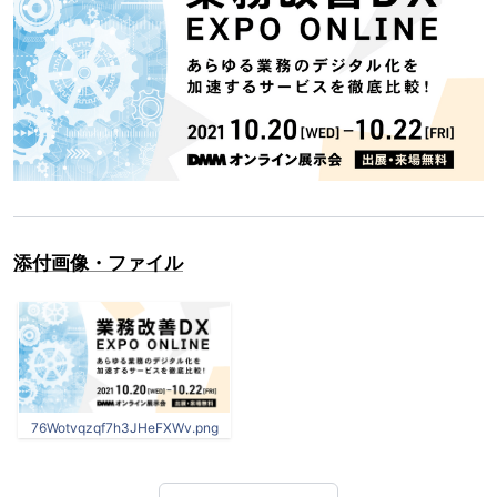
添付画像・ファイル
76Wotvqzqf7h3JHeFXWv.png