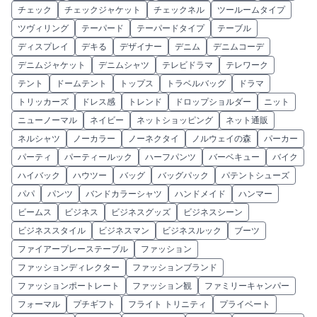
チェック
チェックジャケット
チェックネル
ツールームタイプ
ツヴィリング
テーパード
テーパードタイプ
テーブル
ディスプレイ
デキる
デザイナー
デニム
デニムコーデ
デニムジャケット
デニムシャツ
テレビドラマ
テレワーク
テント
ドームテント
トップス
トラベルバッグ
ドラマ
トリッカーズ
ドレス感
トレンド
ドロップショルダー
ニット
ニューノーマル
ネイビー
ネットショッピング
ネット通販
ネルシャツ
ノーカラー
ノーネクタイ
ノルウェイの森
パーカー
パーティ
パーティールック
ハーフパンツ
バーベキュー
バイク
ハイバック
ハウツー
バッグ
バッグパック
パテントシューズ
パパ
パンツ
バンドカラーシャツ
ハンドメイド
ハンマー
ビームス
ビジネス
ビジネスグッズ
ビジネスシーン
ビジネススタイル
ビジネスマン
ビジネスルック
ブーツ
ファイアープレーステーブル
ファッション
ファッションディレクター
ファッションブランド
ファッションポートレート
ファッション観
ファミリーキャンパー
フォーマル
プチギフト
フライト トリニティ
プライベート