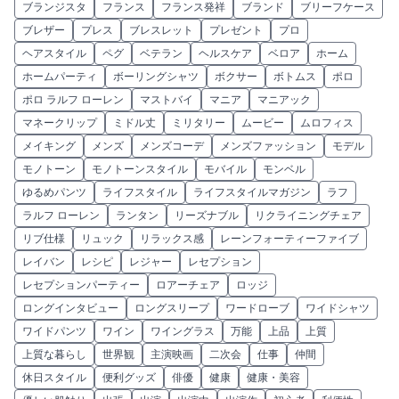
ブランジスタ
フランス
フランス発祥
ブランド
ブリーフケース
ブレザー
プレス
ブレスレット
プレゼント
プロ
ヘアスタイル
ペグ
ベテラン
ヘルスケア
ベロア
ホーム
ホームパーティ
ボーリングシャツ
ボクサー
ボトムス
ポロ
ポロ ラルフ ローレン
マストバイ
マニア
マニアック
マネークリップ
ミドル丈
ミリタリー
ムービー
ムロフィス
メイキング
メンズ
メンズコーデ
メンズファッション
モデル
モノトーン
モノトーンスタイル
モバイル
モンベル
ゆるめパンツ
ライフスタイル
ライフスタイルマガジン
ラフ
ラルフ ローレン
ランタン
リーズナブル
リクライニングチェア
リブ仕様
リュック
リラックス感
レーンフォーティーファイブ
レイバン
レシピ
レジャー
レセプション
レセプションパーティー
ロアーチェア
ロッジ
ロングインタビュー
ロングスリープ
ワードローブ
ワイドシャツ
ワイドパンツ
ワイン
ワイングラス
万能
上品
上質
上質な暮らし
世界観
主演映画
二次会
仕事
仲間
休日スタイル
便利グッズ
俳優
健康
健康・美容