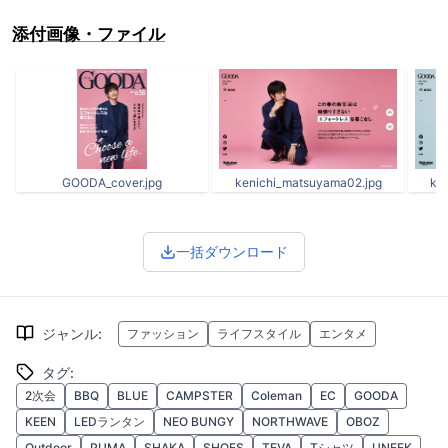
添付画像・ファイル
GOODA_cover.jpg
kenichi_matsuyama02.jpg
ke
一括ダウンロード
ジャンル
:
ファッション
ライフスタイル
エンタメ
タグ
:
2次会
BBQ
BLUE
CAMPSTER
Coleman
EC
GOODA
KEEN
LEDランタン
NEO BUNGY
NORTHWAVE
OBOZ
Outdoor
PUMA
SHAKA
SHOES
TEVA
Tシャツ
UNEEK