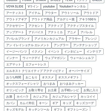
VOYA SLIDE
Vライン
youtube
Youtubeチャンネル
アーティスト
アイテム
アウター
アウトソール
アウトドア
アウトドアギア
アウトドア用品
アカデミー賞
アキラ100％
アクセサリー
アクセント
アクティブ
アクティブスタイル
アップデート
アドバイス
アナトミカ
アニメ
アパレル
アパレルブランド
アメリカンカジュアル
アラサ—
アレンジ
アン イレイショナル エレメント
アングラー
アンテナショップ
イージーパンツ
イクメン
イベント
インタビュー
インテリア
インナー
ウィークデイ
ウェブマガジン
ウォールシェルフ
エアマット
エフォートレス
エルネスト クリエイティブ アクティビティ
オーバーサイズ
おうち時間
おこもり
オススメ
オススメギフト
オックスフォードシャツ
おつまみ
おつまみクッカー
オリンピック
お取り寄せ
お土産
お手軽レシピ
お気に入り
お酒
カイハラ
カジュアル
カジュアルシャツ
カッコイイ
カバン
カムイ外伝
キーン
ギア
キッズ
キッズコーデ
キッズモデル
キッチンツール
ギフト
ギフトシーズン