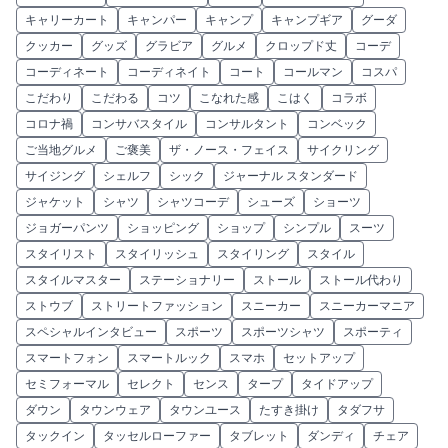
キャリーカート
キャンパー
キャンプ
キャンプギア
グーダ
クッカー
グッズ
グラビア
グルメ
クロップド丈
コーデ
コーディネート
コーディネイト
コート
コールマン
コスパ
こだわり
こだわる
コツ
こなれた感
こはく
コラボ
コロナ禍
コンサバスタイル
コンサルタント
コンベック
ご当地グルメ
ご褒美
ザ・ノース・フェイス
サイクリング
サイジング
シェルフ
シック
ジャーナル スタンダード
ジャケット
シャツ
シャツコーデ
シューズ
ショーツ
ジョガーパンツ
ショッピング
ショップ
シンプル
スーツ
スタイリスト
スタイリッシュ
スタイリング
スタイル
スタイルマスター
ステーショナリー
ストール
ストール代わり
ストウブ
ストリートファッション
スニーカー
スニーカーマニア
スペシャルインタビュー
スポーツ
スポーツシャツ
スポーティ
スマートフォン
スマートルック
スマホ
セットアップ
セミフォーマル
セレクト
センス
タープ
タイドアップ
ダウン
タウンウェア
タウンユース
たすき掛け
タダフサ
タックイン
タッセルローファー
タブレット
ダンディ
チェア