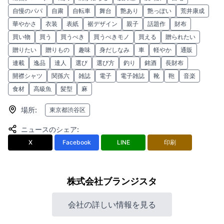
自慢のパパ
自粛
自転車
舞台
艶あり
艶っぽい
荒井康成
華やかさ
衣装
表紙
裾デザイン
親子
話題作
財布
買い物
買う
買うべき
買うべきモノ
買える
贈られたい
贈りたい
贈りもの
趣味
身だしなみ
車
軽やか
通販
連載
逸品
達人
選び
選び方
釣り
銘酒
長財布
開襟シャツ
関孫六
雑誌
電子
電子雑誌
靴
鞄
音楽
食材
高級魚
髪型
麻
場所
:
東京都渋谷区
ニュースのシェア
:
X
Facebook
LINE
印刷
株式会社ブランジスタ
会社の詳しい情報を見る