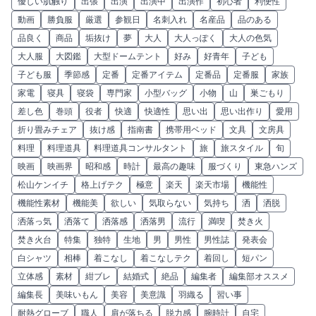
優しい肌触り
出張
出演
出演中
出演作
初心者
利便性
動画
勝負服
厳選
参観日
名刺入れ
名産品
品のある
品良く
商品
垢抜け
夢
大人
大人っぽく
大人の色気
大人服
大図鑑
大型ドームテント
好み
好青年
子ども
子ども服
季節感
定番
定番アイテム
定番品
定番服
家族
家電
寝具
寝袋
専門家
小型バッグ
小物
山
巣ごもり
差し色
巻頭
役者
快適
快適性
思い出
思い出作り
愛用
折り畳みチェア
抜け感
指南書
携帯用ベッド
文具
文房具
料理
料理道具
料理道具コンサルタント
旅
旅スタイル
旬
映画
映画界
昭和感
時計
最高の趣味
服づくり
東急ハンズ
松山ケンイチ
格上げテク
極意
楽天
楽天市場
機能性
機能性素材
機能美
欲しい
気取らない
気持ち
洒
洒脱
洒落っ気
洒落て
洒落感
洒落男
流行
満喫
焚き火
焚き火台
特集
独特
生地
男
男性
男性誌
発表会
白シャツ
相棒
着こなし
着こなしテク
着回し
短パン
立体感
素材
紺ブレ
結婚式
絶品
編集者
編集部オススメ
編集長
美味いもん
美容
美意識
羽織る
習い事
耐熱グローブ
職人
肩が落ちる
脱力感
腕時計
自宅