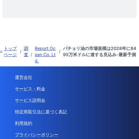
トップ
調
Report Oc
パチョリ油の市場規模は2028年に84
/
/
ページ
査
/
ean Co. Lt
95万米ドルに達する見込み-最新予測
d.
運営会社
サービス・料金
サービス説明会
特定商取引法に基づく表記
利用規約
プライバシーポリシー