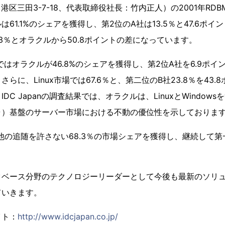
在地：港区三田3-7-18、代表取締役社長：竹内正人）の2001年R
61.1%のシェアを獲得し、第2位のA社は13.5％と47.6ポ
.3％とオラクルから50.8ポイントの差になっています。
場ではオラクルが46.8%のシェアを獲得し、第2位A社を6.9ポ
らに、Linux市場では67.6％と、第二位のB社23.8％を43
DC Japanの調査結果では、オラクルは、LinuxとWindows
ャ）基盤のサーバー市場における不動の優位性を示しておりま
は他の追随を許さない68.3％の市場シェアを獲得し、継続して
タベース分野のテクノロジーリーダーとして今後も最新のソリ
ていきます。
サイト：
http://www.idcjapan.co.jp/