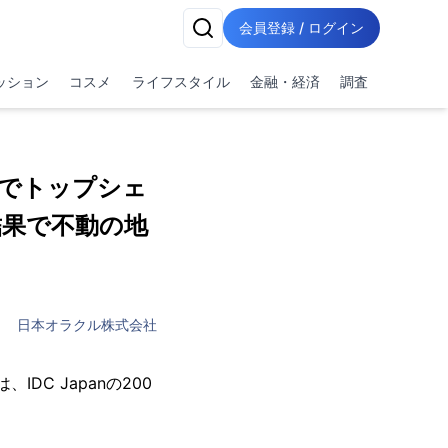
会員登録 / ログイン
ッション
コスメ
ライフスタイル
金融・経済
調査
場でトップシェ
査結果で不動の地
日本オラクル株式会社
C Japanの200