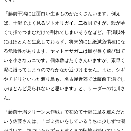
「藤前干潟には面白い生きものがたくさんいます。例え
ば、干潟でよく見るソトオリガイ。二枚貝ですが、殻が薄
くて指でつまむだけで割れてしまいそうなほど。干潟以外
にはほとんど生息しておらず、将来的には絶滅危惧種にな
る危険性があります。ヤマトオサガニは目が長く飛び出て
いる小さなカニです。個体数はたくさんいますが、素早く
泥に潜ってしまうのでなかなか近づけません。また、シギ
やチドリといった渡り鳥も、名古屋近郊では藤前干潟でし
かほとんど見られないと思います」と、リーダーの北川さ
ん。
「藤前干潟クリーン大作戦」で初めて干潟に足を運んだと
いう佐藤さんは、「ゴミ拾いをしているうちに少しずつ潮
が引いて、気づいたらずっと遠くまで陸地が続いていたん