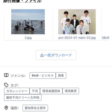
添付画像・ファイル
2.jpg
pct-2023-01-main-02.jpg
一括ダウンロード
ジャンル
:
BtoB・ビジネス
調査
タグ
:
ガタレンジャー
干潟
環境保護団体
環境教育
藤前干潟クリーン大作戦
場所
:
愛知県名古屋市