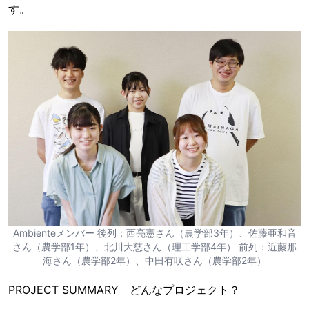
す。
Ambienteメンバー 後列：西亮憲さん（農学部3年）、佐藤亜和音
さん（農学部1年）、北川大慈さん（理工学部4年） 前列：近藤那
海さん（農学部2年）、中田有咲さん（農学部2年）
PROJECT SUMMARY どんなプロジェクト？