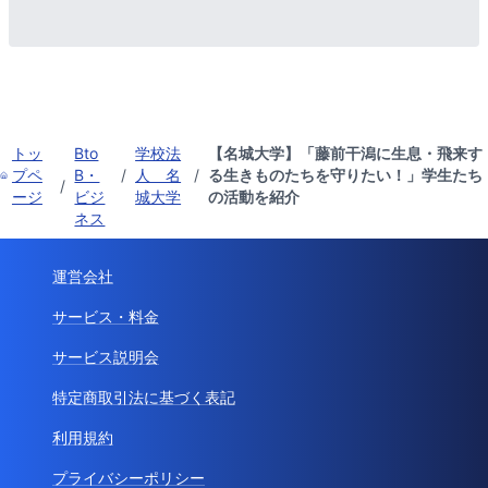
トッ
Bto
学校法
【名城大学】「藤前干潟に生息・飛来す
プペ
B・
/
人 名
/
る生きものたちを守りたい！」学生たち
/
ージ
ビジ
城大学
の活動を紹介
ネス
運営会社
サービス・料金
サービス説明会
特定商取引法に基づく表記
利用規約
プライバシーポリシー