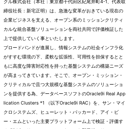
クル株式会社（本社：東京都千代田区紀尾井町4-1、代表取
締役社長：新宅正明）は、急激な変革がおきている現在の
企業ビジネスを支える、オープン系のミッションクリティ
カルな統合基盤ソリューションを両社共同で評価検証した
上で提供していく事といたします。
ブロードバンドが進展し、情報システムの社会インフラ化
がすすむ環境の下、柔軟な拡張性、可用性を担保するとと
もに高度な障害対応性を持った基盤システムの構築ニーズ
が高まってきています。そこで、オープン・ミッション・
クリティカルで且つ大規模な基盤システムのソリューショ
ンを提供する為、データベースソフトのOracle9i Real App
lication Clusters *1 （以下Oracle9i RAC）を、サン・マイ
クロシステムズ、ヒューレット・パッカード、アイ・ビ
ー・エムといった主要プラットフォーム上で検証・評価す